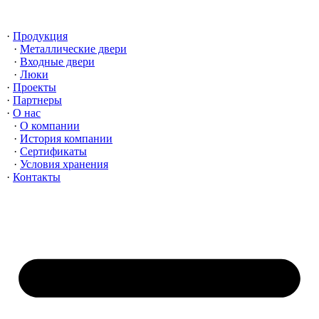
Перейти
к
Продукция
содержимому
Металлические двери
Входные двери
Люки
Проекты
Партнеры
О нас
О компании
История компании
Сертификаты
Условия хранения
Контакты